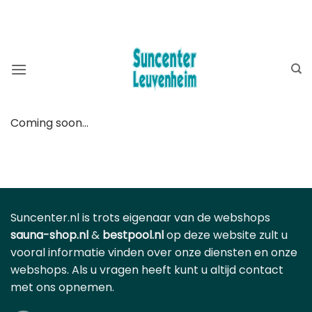
Ga
BEKIJK OOK ONZE WEBSHOP ⮕
ZWEMBADSHOP
naar
SAUNASHOP
inhoud
Coming soon…
Suncenter.nl is trots eigenaar van de webshops
sauna-shop.nl
&
bestpool.nl
op deze website zult u
vooral informatie vinden over onze diensten en onze
webshops. Als u vragen heeft kunt u altijd contact
met ons opnemen.