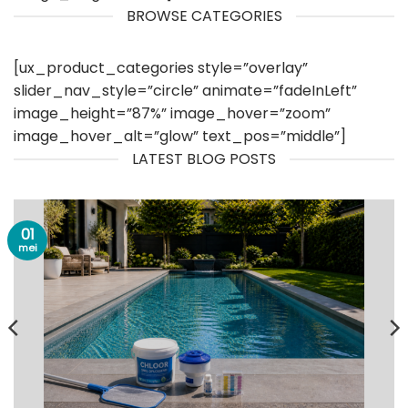
BROWSE CATEGORIES
[ux_product_categories style=”overlay”
slider_nav_style=”circle” animate=”fadeInLeft”
image_height=”87%” image_hover=”zoom”
image_hover_alt=”glow” text_pos=”middle”]
LATEST BLOG POSTS
01
mei