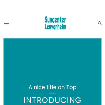
Ga
BEKIJK OOK ONZE WEBSHOP ⮕
ZWEMBADSHOP
naar
SAUNASHOP
inhoud
A nice title on Top
INTRODUCING