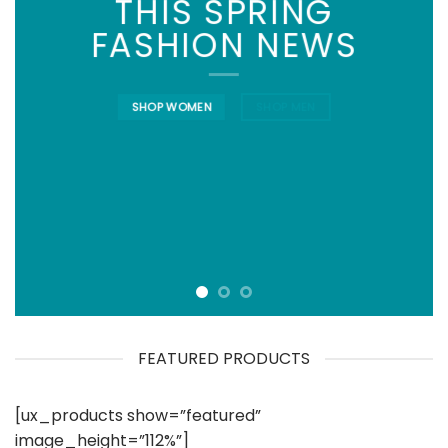
THIS SPRING
FASHION NEWS
SHOP WOMEN
SHOP MEN
FEATURED PRODUCTS
[ux_products show=”featured”
image_height=”112%”]