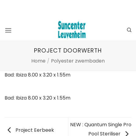
Ga
BEKIJK OOK ONZE WEBSHOP ⮕
ZWEMBADSHOP
naar
SAUNASHOP
inhoud
PROJECT DOORWERTH
Home
/
Polyester zwembaden
Bad: Ibiza 8.00 x 3.20 x 1.55m
Bad: Ibiza 8.00 x 3.20 x 1.55m
NEW : Quantum Single Pro
Project Eerbeek
Pool Steriliser