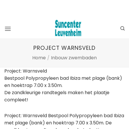
Ga
BEKIJK OOK ONZE WEBSHOP ⮕
ZWEMBADSHOP
naar
SAUNASHOP
inhoud
PROJECT WARNSVELD
Home
/
Inbouw zwembaden
Project: Warnsveld
Bestpool Polypropyleen bad Ibiza met plage (bank)
en hoektrap 7.00 x 3.50m.
De zandkleurige randtegels maken het plaatje
compleet!
Project: Warnsveld Bestpool Polypropyleen bad Ibiza
met plage (bank) en hoektrap 7.00 x 3.50m. De