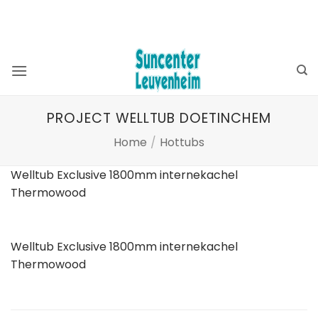
Ga
BEKIJK OOK ONZE WEBSHOP ⮕
ZWEMBADSHOP
naar
SAUNASHOP
inhoud
PROJECT WELLTUB DOETINCHEM
Home
/
Hottubs
Welltub Exclusive 1800mm internekachel
Thermowood
Welltub Exclusive 1800mm internekachel
Thermowood