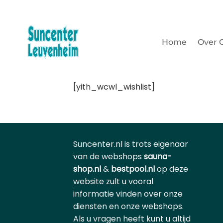
Ga
DE LEVERANCIER VOOR SAUNA'S, ZONNEBANKEN, HOTTUBS & ZWEMBA
naar
inhoud
Home
Over 
[yith_wcwl_wishlist]
Suncenter.nl is trots eigenaar
van de webshops
sauna-
shop.nl
&
bestpool.nl
op deze
website zult u vooral
informatie vinden over onze
diensten en onze webshops.
Als u vragen heeft kunt u altijd