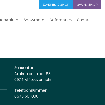
JK OOK ONZE WEBSHOP ⮕
ZWEMBADSHOP
SAUNASHOP
nebanken
Showroom
Referenties
Contact
Suncenter
Arnhemsestraat 88
6974 AK Leuvenheim
Telefoonnummer
0575 561 000