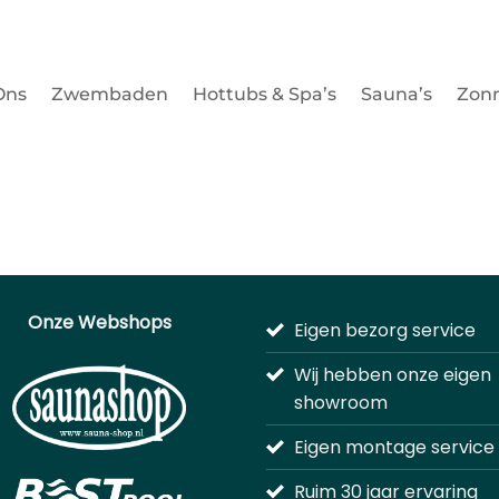
DEN!
BEKI
Ons
Zwembaden
Hottubs & Spa’s
Sauna’s
Zon
Onze Webshops
Eigen bezorg service
Wij hebben onze eigen
showroom
Eigen montage service
Ruim 30 jaar ervaring