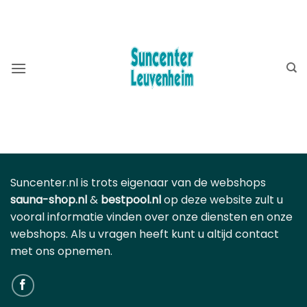
Ga
BEKIJK OOK ONZE WEBSHOP ⮕
ZWEMBADSHOP
naar
SAUNASHOP
inhoud
Suncenter.nl is trots eigenaar van de webshops
sauna-shop.nl
&
bestpool.nl
op deze website zult u
vooral informatie vinden over onze diensten en onze
webshops. Als u vragen heeft kunt u altijd contact
met ons opnemen.